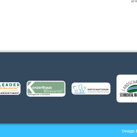
D
Design 