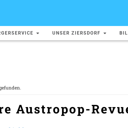
RGERSERVICE
UNSER ZIERSDORF
BI
tgefunden.
hre Austropop-Revu