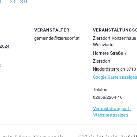
0
-
20:30
VERANSTALTER
VERANSTALTUNGS
gemeinde@ziersdorf.at
Ziersdorf Konzerthaus
Weinviertel
 2024
Hornere Straße 7
Ziersdorf
,
0
Niederösterreich
3710
Google Karte anzeige
Telefon:
02956/2204-16
Veranstaltungsort-
Website anzeigen