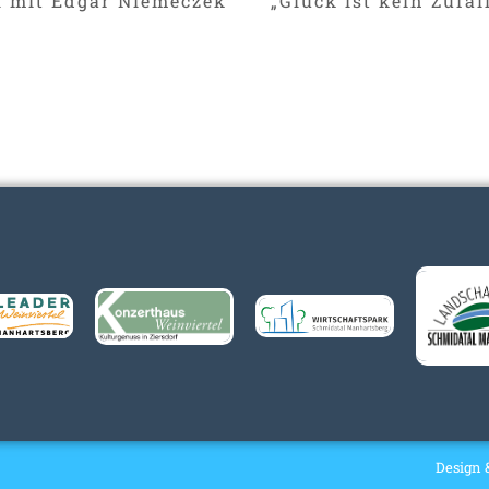
 mit Edgar Niemeczek
„Glück ist kein Zufa
Design 