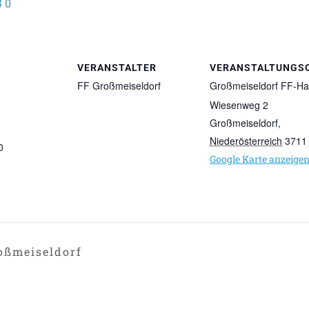
30
VERANSTALTER
VERANSTALTUNGS
FF Großmeiseldorf
Großmeiseldorf FF-H
Wiesenweg 2
Großmeiseldorf
,
Niederösterreich
3711
0
Google Karte anzeige
oßmeiseldorf