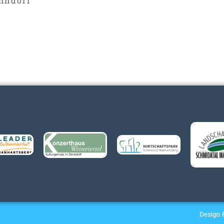
hndorf
Design 