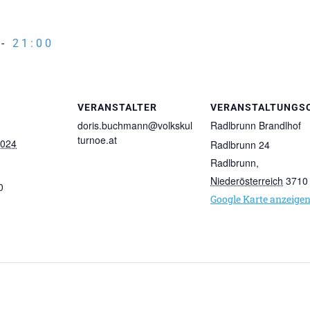
-
21:00
VERANSTALTER
VERANSTALTUNGS
doris.buchmann@volkskul
Radlbrunn Brandlhof
turnoe.at
2024
Radlbrunn 24
Radlbrunn
,
Niederösterreich
3710
0
Google Karte anzeige