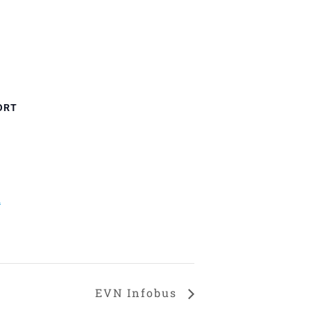
ORT
n
EVN Infobus