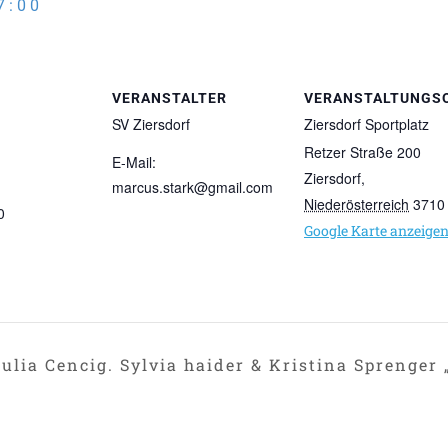
7:00
VERANSTALTER
VERANSTALTUNGS
SV Ziersdorf
Ziersdorf Sportplatz
Retzer Straße 200
E-Mail:
Ziersdorf
,
marcus.stark@gmail.com
Niederösterreich
3710
0
Google Karte anzeige
Julia Cencig. Sylvia haider & Kristina Sprenger