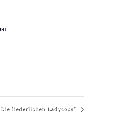
ORT
n
 „Die liederlichen Ladycops“