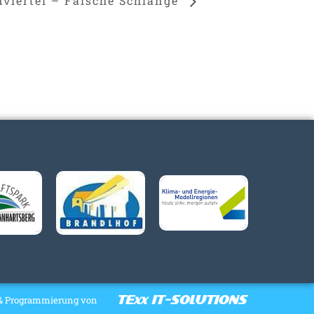
viertel – Falsche Schlange
& Programmierung von