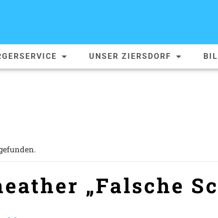
RGERSERVICE
UNSER ZIERSDORF
BI
tgefunden.
eather „Falsche S