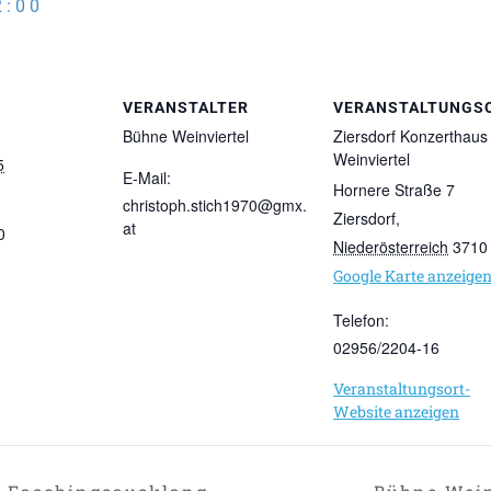
2:00
VERANSTALTER
VERANSTALTUNGS
Bühne Weinviertel
Ziersdorf Konzerthaus
Weinviertel
5
E-Mail:
Hornere Straße 7
christoph.stich1970@gmx.
Ziersdorf
,
at
0
Niederösterreich
3710
Google Karte anzeige
Telefon:
02956/2204-16
Veranstaltungsort-
Website anzeigen