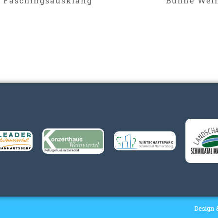
 Faschingsausklang
Bühne Wein
Design 