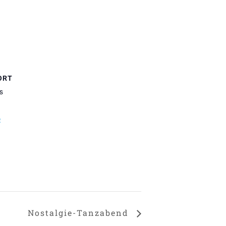
ORT
s
e
Nostalgie-Tanzabend