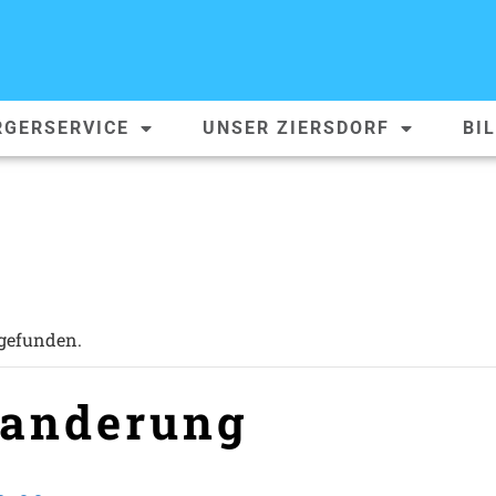
RGERSERVICE
UNSER ZIERSDORF
BI
tgefunden.
wanderung