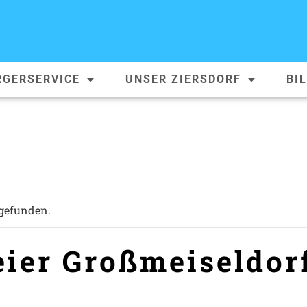
RGERSERVICE
UNSER ZIERSDORF
BI
tgefunden.
ier Großmeiseldor