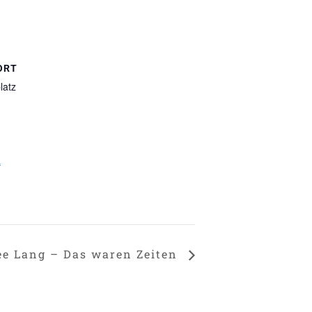
ORT
latz
n
ee Lang – Das waren Zeiten