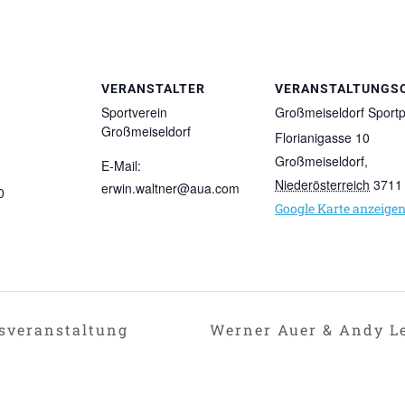
VERANSTALTER
VERANSTALTUNGS
Sportverein
Großmeiseldorf Sportp
Großmeiseldorf
Florianigasse 10
Großmeiseldorf
,
E-Mail:
Niederösterreich
3711
erwin.waltner@aua.com
0
Google Karte anzeige
sveranstaltung
Werner Auer & Andy L