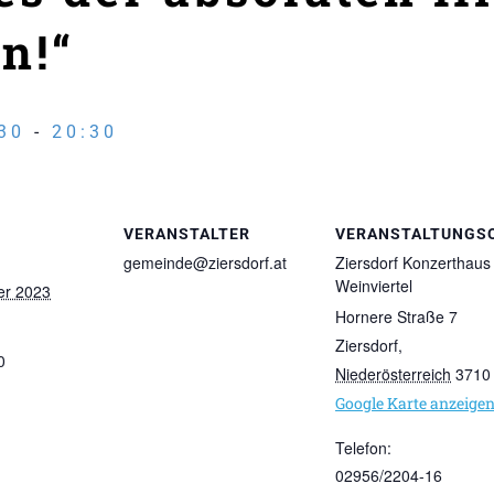
n!“
30
-
20:30
VERANSTALTER
VERANSTALTUNGS
gemeinde@ziersdorf.at
Ziersdorf Konzerthaus
Weinviertel
er 2023
Hornere Straße 7
Ziersdorf
,
0
Niederösterreich
3710
Google Karte anzeige
Telefon:
02956/2204-16