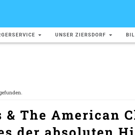
RGERSERVICE
UNSER ZIERSDORF
BI
tgefunden.
s & The American 
es der absoluten H