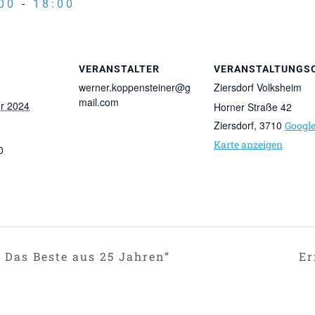
00
-
18:00
VERANSTALTER
VERANSTALTUNGS
werner.koppensteiner@g
Ziersdorf Volksheim
mail.com
r 2024
Horner Straße 42
Ziersdorf
,
3710
Googl
Karte anzeigen
0
 Das Beste aus 25 Jahren“
Er