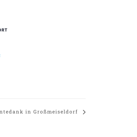
ORT
e
ntedank in Großmeiseldorf