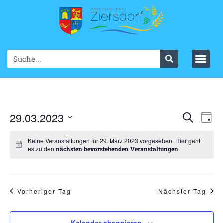
Ve
29.03.2023
VER
Suche
Tag
Datum
An
SUC
wählen.
Keine Veranstaltungen für 29. März 2023 vorgesehen. Hier geht
Na
es zu den
.
nächsten bevorstehenden Veranstaltungen
UND
ANS
NAV
Vorheriger Tag
Nächster Tag
Kalender abonnieren