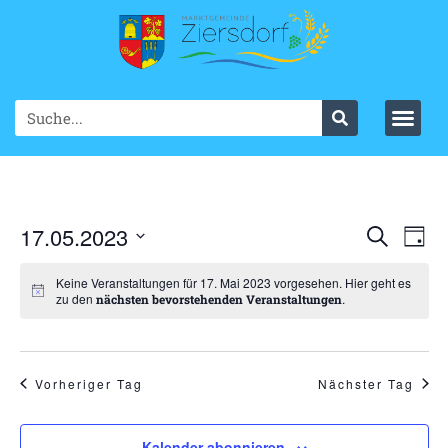
Ve
17.05.2023
VER
Suche
Tag
Datum
An
SUC
wählen.
Keine Veranstaltungen für 17. Mai 2023 vorgesehen. Hier geht es
Na
zu den
.
nächsten bevorstehenden Veranstaltungen
UND
ANS
NAV
Vorheriger Tag
Nächster Tag
Kalender abonnieren