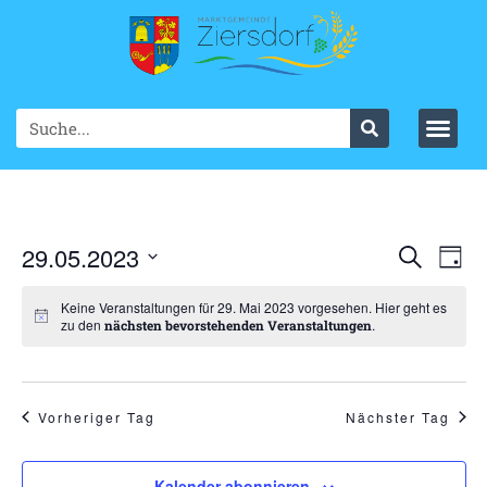
Ve
29.05.2023
VER
Suche
Tag
Datum
An
SUC
wählen.
Keine Veranstaltungen für 29. Mai 2023 vorgesehen. Hier geht es
Na
zu den
.
nächsten bevorstehenden Veranstaltungen
UND
ANS
NAV
Vorheriger Tag
Nächster Tag
Kalender abonnieren