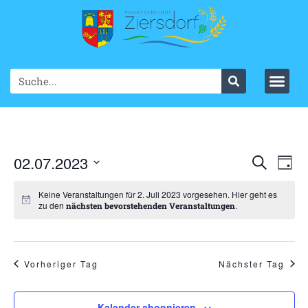
Ve
02.07.2023
VER
Suche
Tag
Datum
An
SUC
wählen.
Keine Veranstaltungen für 2. Juli 2023 vorgesehen. Hier geht es
Na
zu den
.
nächsten bevorstehenden Veranstaltungen
UND
ANS
NAV
Vorheriger Tag
Nächster Tag
Kalender abonnieren