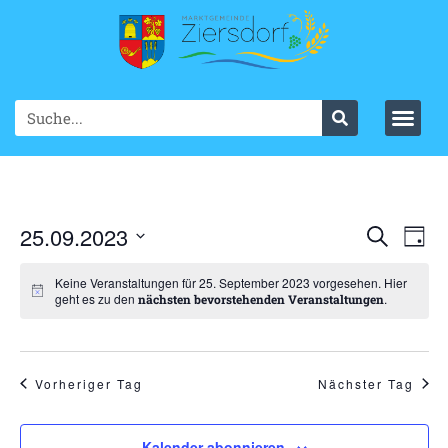
Ve
25.09.2023
VER
Suche
Tag
Datum
An
SUC
wählen.
Keine Veranstaltungen für 25. September 2023 vorgesehen. Hier
Na
geht es zu den
.
nächsten bevorstehenden Veranstaltungen
UND
ANS
NAV
Vorheriger Tag
Nächster Tag
Kalender abonnieren