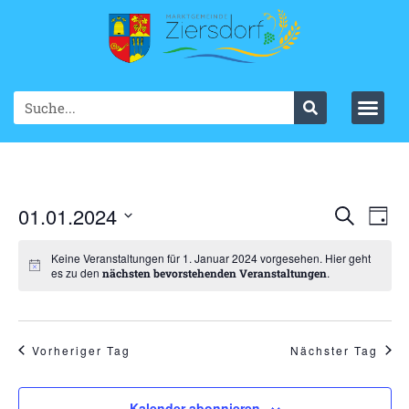
Ve
01.01.2024
VER
Suche
Tag
Datum
An
SUC
wählen.
Keine Veranstaltungen für 1. Januar 2024 vorgesehen. Hier geht
Na
es zu den
.
nächsten bevorstehenden Veranstaltungen
UND
ANS
NAV
Vorheriger Tag
Nächster Tag
Kalender abonnieren