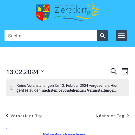
Ve
13.02.2024
VER
Suche
Tag
Datum
An
SUC
wählen.
Keine Veranstaltungen für 13. Februar 2024 vorgesehen. Hier
Na
geht es zu den
.
nächsten bevorstehenden Veranstaltungen
UND
ANS
NAV
Vorheriger Tag
Nächster Tag
Kalender abonnieren