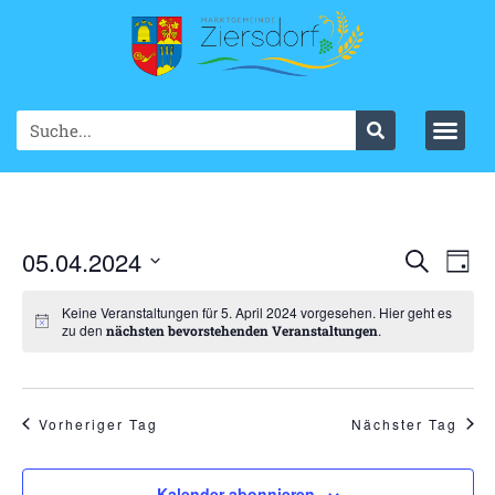
Ve
05.04.2024
VER
Suche
Tag
Datum
An
SUC
wählen.
Keine Veranstaltungen für 5. April 2024 vorgesehen. Hier geht es
Na
zu den
.
nächsten bevorstehenden Veranstaltungen
UND
ANS
NAV
Vorheriger Tag
Nächster Tag
Kalender abonnieren