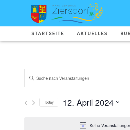
STARTSEITE
AKTUELLES
BÜ
VERANSTALTUNGEN
Geben
Sie
SUCHE
Das
Schlüsselwort.
Suche
UND
nach
12. April 2024
Veranstaltungen
Today
ANSICHTEN,
Schlüsselwort.
Datum
wählen.
NAVIGATION
Keine Veranstaltungen