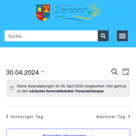
Ve
30.04.2024
VER
Suche
Tag
Datum
An
SUC
wählen.
Keine Veranstaltungen für 30. April 2024 vorgesehen. Hier geht es
Na
zu den
.
nächsten bevorstehenden Veranstaltungen
UND
ANS
NAV
Vorheriger Tag
Nächster Tag
Kalender abonnieren