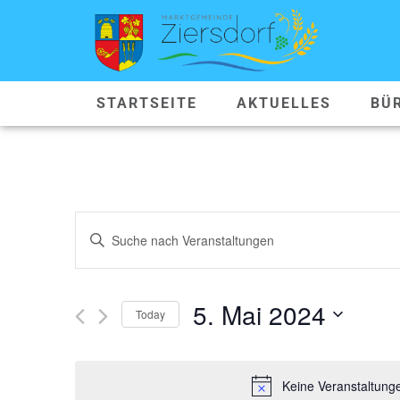
STARTSEITE
AKTUELLES
BÜ
VERANSTALTUNGEN
Geben
Sie
SUCHE
Das
Schlüsselwort.
Suche
UND
nach
5. Mai 2024
Veranstaltungen
Today
ANSICHTEN,
Schlüsselwort.
Datum
wählen.
NAVIGATION
Keine Veranstaltung