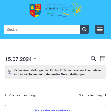
Ve
15.07.2024
VER
Suche
Tag
Datum
An
SUC
wählen.
Keine Veranstaltungen für 15. Juli 2024 vorgesehen. Hier geht es
Na
zu den
.
nächsten bevorstehenden Veranstaltungen
UND
ANS
NAV
Vorheriger Tag
Nächster Tag
Kalender abonnieren