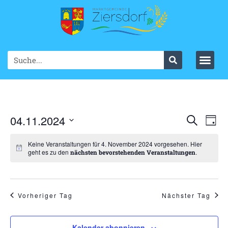
Ve
04.11.2024
VER
Suche
Tag
Datum
An
SUC
wählen.
Keine Veranstaltungen für 4. November 2024 vorgesehen. Hier
Na
geht es zu den
.
nächsten bevorstehenden Veranstaltungen
UND
ANS
NAV
Vorheriger Tag
Nächster Tag
Kalender abonnieren