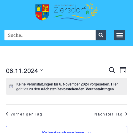
Ve
06.11.2024
VER
Suche
Tag
Datum
An
SUC
wählen.
Keine Veranstaltungen für 6. November 2024 vorgesehen. Hier
Na
geht es zu den
.
nächsten bevorstehenden Veranstaltungen
UND
ANS
NAV
Vorheriger Tag
Nächster Tag
Kalender abonnieren