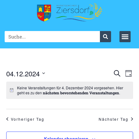
Ve
04.12.2024
VER
Suche
Tag
Datum
An
SUC
wählen.
Keine Veranstaltungen für 4. Dezember 2024 vorgesehen. Hier
Na
geht es zu den
.
nächsten bevorstehenden Veranstaltungen
UND
ANS
NAV
Vorheriger Tag
Nächster Tag
Kalender abonnieren