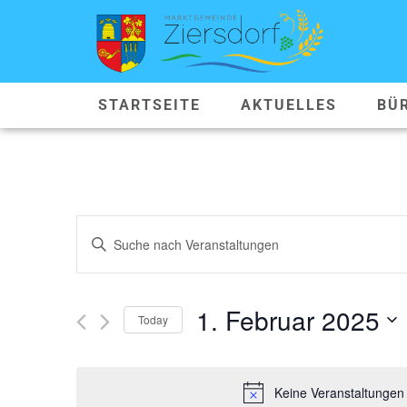
STARTSEITE
AKTUELLES
BÜ
VERANSTALTUNGEN
Geben
Sie
SUCHE
Das
Schlüsselwort.
Suche
UND
nach
1. Februar 2025
Veranstaltungen
Today
ANSICHTEN,
Schlüsselwort.
Datum
wählen.
NAVIGATION
Keine Veranstaltungen 