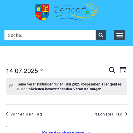
Ve
14.07.2025
VER
Suche
Tag
Datum
An
SUC
wählen.
Keine Veranstaltungen für 14. Juli 2025 vorgesehen. Hier geht es
Na
zu den
.
nächsten bevorstehenden Veranstaltungen
UND
ANS
NAV
Vorheriger Tag
Nächster Tag
Kalender abonnieren