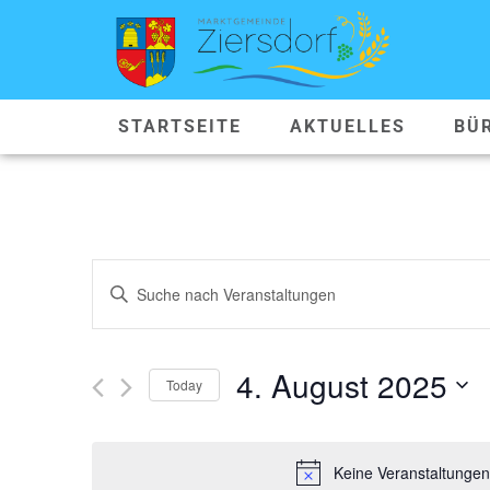
STARTSEITE
AKTUELLES
BÜ
VERANSTALTUNGEN
Geben
Sie
SUCHE
Das
Schlüsselwort.
Suche
UND
nach
4. August 2025
Veranstaltungen
Today
ANSICHTEN,
Schlüsselwort.
Datum
wählen.
NAVIGATION
Keine Veranstaltungen