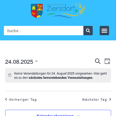
Ve
24.08.2025
VER
Suche
Tag
Datum
An
SUC
wählen.
Keine Veranstaltungen für 24. August 2025 vorgesehen. Hier geht
Na
es zu den
.
nächsten bevorstehenden Veranstaltungen
UND
ANS
NAV
Vorheriger Tag
Nächster Tag
Kalender abonnieren