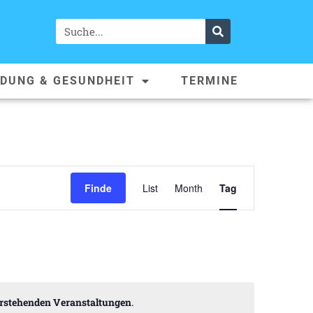
LDUNG & GESUNDHEIT
TERMINE
Veranstaltun
Finde
List
Month
Tag
Ansichten-
Navigation
.
rstehenden Veranstaltungen