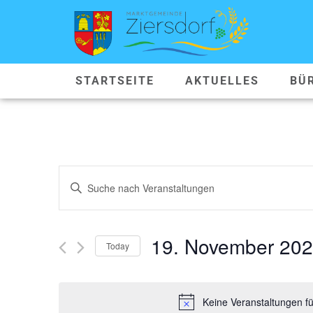
STARTSEITE
AKTUELLES
BÜ
VERANSTALTUNGEN
Geben
Sie
SUCHE
Das
Schlüsselwort.
Suche
UND
nach
19. November 20
Veranstaltungen
Today
ANSICHTEN,
Schlüsselwort.
Datum
wählen.
NAVIGATION
Keine Veranstaltungen f