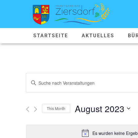
STARTSEITE
AKTUELLES
BÜ
VERANSTALTUNGEN
Geben
Sie
SUCHE
Das
Schlüsselwort.
Suche
UND
nach
August 2023
Veranstaltungen
This Month
ANSICHTEN,
Schlüsselwort.
Datum
wählen.
NAVIGATION
Es wurden keine Ergebn