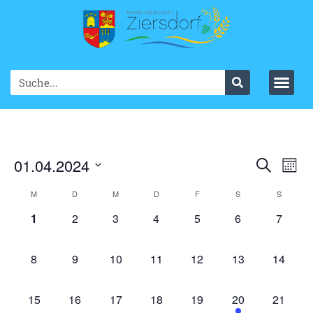
Ve
01.04.2024
VER
Suche
Mont
Datum
An
SUC
wählen.
KALENDER
M
D
M
D
F
S
S
Na
UND
0 Veranstaltungen,
0 Veranstaltungen,
0 Veranstaltungen,
0 Veranstaltungen,
0 Veranstaltungen,
0 Veranstaltung
0 Veran
1
2
3
4
5
6
7
VON
ANS
VERANSTALTUNGEN
0 Veranstaltungen,
0 Veranstaltungen,
0 Veranstaltungen,
0 Veranstaltungen,
0 Veranstaltungen,
0 Veranstaltung
0 Veran
8
9
10
11
12
13
14
NAV
0 Veranstaltungen,
0 Veranstaltungen,
0 Veranstaltungen,
0 Veranstaltungen,
0 Veranstaltungen,
2 Veranstaltung
0 Veran
15
16
17
18
19
20
21