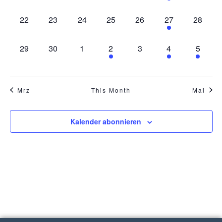
0 Veranstaltungen,
0 Veranstaltungen,
0 Veranstaltungen,
0 Veranstaltungen,
0 Veranstaltungen,
1 Veranstaltung,
0 Veran
22
23
24
25
26
27
28
0 Veranstaltungen,
0 Veranstaltungen,
0 Veranstaltungen,
1 Veranstaltung,
0 Veranstaltungen,
2 Veranstaltung
1 Veran
29
30
1
2
3
4
5
Mrz
This Month
Mai
Kalender abonnieren