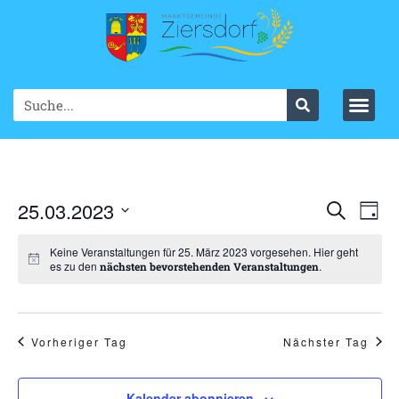
Ve
25.03.2023
VER
Suche
Tag
Datum
An
SUC
wählen.
Keine Veranstaltungen für 25. März 2023 vorgesehen. Hier geht
Na
es zu den
.
nächsten bevorstehenden Veranstaltungen
UND
ANS
NAV
Vorheriger Tag
Nächster Tag
Kalender abonnieren