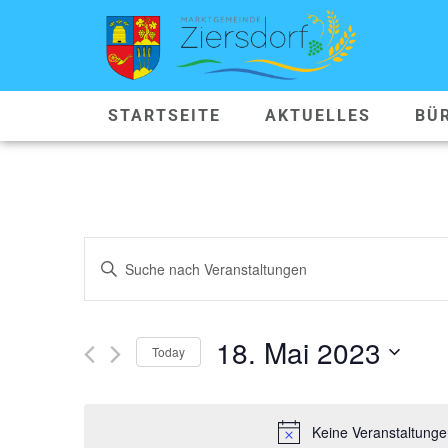
STARTSEITE
AKTUELLES
BÜ
VERANSTALTUNGEN
Geben
Sie
SUCHE
Das
Schlüsselwort.
Suche
UND
nach
18. Mai 2023
Veranstaltungen
Today
ANSICHTEN,
Schlüsselwort.
Datum
wählen.
NAVIGATION
Keine Veranstaltunge