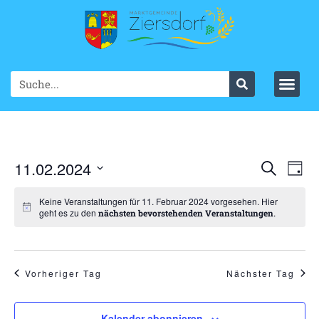
Ve
11.02.2024
VER
Suche
Tag
Datum
An
SUC
wählen.
Keine Veranstaltungen für 11. Februar 2024 vorgesehen. Hier
Na
geht es zu den
.
nächsten bevorstehenden Veranstaltungen
UND
ANS
NAV
Vorheriger Tag
Nächster Tag
Kalender abonnieren