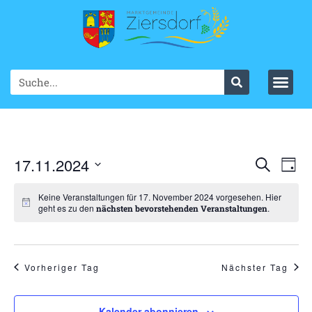
Ve
17.11.2024
VER
Suche
Tag
Datum
An
SUC
wählen.
Keine Veranstaltungen für 17. November 2024 vorgesehen. Hier
Na
geht es zu den
.
nächsten bevorstehenden Veranstaltungen
UND
ANS
NAV
Vorheriger Tag
Nächster Tag
Kalender abonnieren