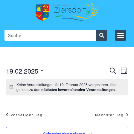
Ve
19.02.2025
VER
Suche
Tag
Datum
An
SUC
wählen.
Keine Veranstaltungen für 19. Februar 2025 vorgesehen. Hier
Na
geht es zu den
.
nächsten bevorstehenden Veranstaltungen
UND
ANS
NAV
Vorheriger Tag
Nächster Tag
Kalender abonnieren