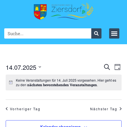
Ve
14.07.2025
VER
Suche
Tag
Datum
An
SUC
wählen.
Keine Veranstaltungen für 14. Juli 2025 vorgesehen. Hier geht es
Na
zu den
.
nächsten bevorstehenden Veranstaltungen
UND
ANS
NAV
Vorheriger Tag
Nächster Tag
Kalender abonnieren