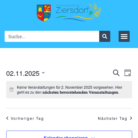
Ve
02.11.2025
VER
Suche
Tag
Datum
An
SUC
wählen.
Keine Veranstaltungen für 2. November 2025 vorgesehen. Hier
Na
geht es zu den
.
nächsten bevorstehenden Veranstaltungen
UND
ANS
NAV
Vorheriger Tag
Nächster Tag
Kalender abonnieren