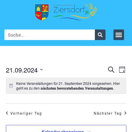
Ve
21.09.2024
VER
Suche
Tag
Datum
An
SUC
wählen.
Keine Veranstaltungen für 21. September 2024 vorgesehen. Hier
Na
geht es zu den
.
nächsten bevorstehenden Veranstaltungen
UND
ANS
NAV
Vorheriger Tag
Nächster Tag
Kalender abonnieren