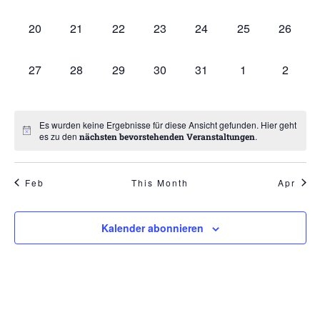
0 Veranstaltungen,
0 Veranstaltungen,
0 Veranstaltungen,
0 Veranstaltungen,
0 Veranstaltungen,
0 Veranstaltung
0 Veran
20
21
22
23
24
25
26
0 Veranstaltungen,
0 Veranstaltungen,
0 Veranstaltungen,
0 Veranstaltungen,
0 Veranstaltungen,
0 Veranstaltung
0 Veran
27
28
29
30
31
1
2
Es wurden keine Ergebnisse für diese Ansicht gefunden. Hier geht
es zu den
.
nächsten bevorstehenden Veranstaltungen
Feb
This Month
Apr
Kalender abonnieren