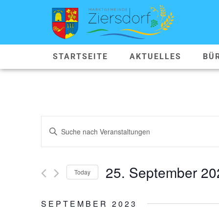
STARTSEITE
AKTUELLES
BÜ
VERANSTALTUNGEN
Geben
Sie
SUCHE
Das
Schlüsselwort.
Suche
UND
nach
25. September 20
Veranstaltungen
Today
ANSICHTEN,
Schlüsselwort.
Datum
wählen.
NAVIGATION
SEPTEMBER 2023