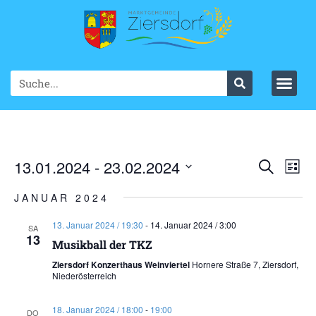
Ve
13.01.2024
 - 
23.02.2024
VER
Suche
List
Datum
An
SUC
wählen.
JANUAR 2024
Na
UND
13. Januar 2024 / 19:30
-
14. Januar 2024 / 3:00
SA
13
ANS
Musikball der TKZ
Ziersdorf Konzerthaus Weinviertel
Hornere Straße 7, Ziersdorf,
NAV
Niederösterreich
18. Januar 2024 / 18:00
-
19:00
DO