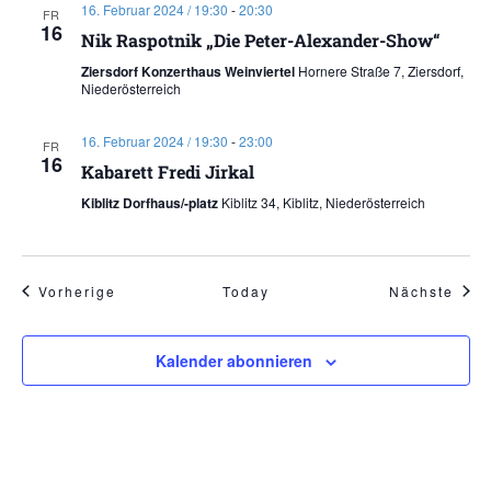
16. Februar 2024 / 19:30
-
20:30
FR
16
Nik Raspotnik „Die Peter-Alexander-Show“
Ziersdorf Konzerthaus Weinviertel
Hornere Straße 7, Ziersdorf,
Niederösterreich
16. Februar 2024 / 19:30
-
23:00
FR
16
Kabarett Fredi Jirkal
Kiblitz Dorfhaus/-platz
Kiblitz 34, Kiblitz, Niederösterreich
Veranstaltungen
Vera
Vorherige
Today
Nächste
Kalender abonnieren