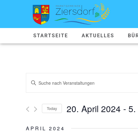
STARTSEITE
AKTUELLES
BÜ
VERANSTALTUNGEN
Geben
Sie
SUCHE
Das
Schlüsselwort.
Suche
UND
nach
20. April 2024
 - 
5.
Veranstaltungen
Today
ANSICHTEN,
Schlüsselwort.
Datum
wählen.
NAVIGATION
APRIL 2024