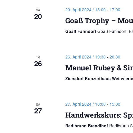
20. April 2024 / 13:00
-
17:00
SA
20
Goaß Trophy – Moun
Goaß Fahndorf
Goaß Fahndorf, Fa
26. April 2024 / 19:30
-
20:30
FR
26
Manuel Rubey & Si
Ziersdorf Konzerthaus Weinviert
27. April 2024 / 10:00
-
15:00
SA
27
Handwerkskurs: Spi
Radlbrunn Brandlhof
Radlbrunn 24