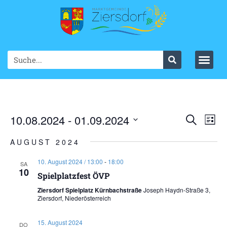
Ve
10.08.2024
 - 
01.09.2024
VER
Suche
List
Datum
An
SUC
wählen.
AUGUST 2024
Na
UND
10. August 2024 / 13:00
-
18:00
SA
10
ANS
Spielplatzfest ÖVP
Ziersdorf Spielplatz Kürnbachstraße
Joseph Haydn-Straße 3,
NAV
Ziersdorf, Niederösterreich
15. August 2024
DO