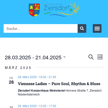
Ve
28.03.2025
 - 
21.04.2025
VER
Suche
List
Datum
An
SUC
wählen.
MÄRZ 2025
Na
UND
28. März 2025 / 19:30
-
21:30
FR
28
ANS
Viennese Ladies – Pure Soul, Rhythm & Blues
Ziersdorf Konzerthaus Weinviertel
Hornere Straße 7, Ziersdorf,
NAV
Niederösterreich
29. März 2025 / 13:30
-
17:00
SA