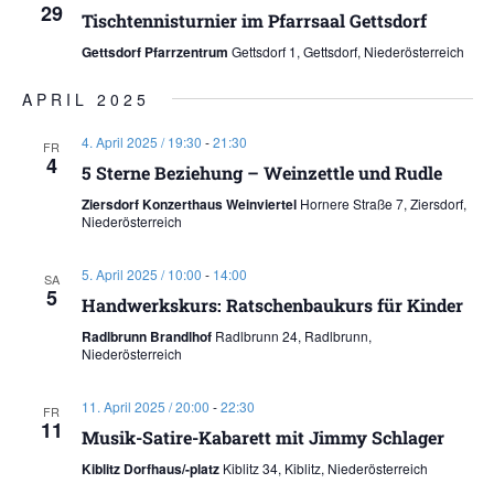
29
Tischtennisturnier im Pfarrsaal Gettsdorf
Gettsdorf Pfarrzentrum
Gettsdorf 1, Gettsdorf, Niederösterreich
APRIL 2025
4. April 2025 / 19:30
-
21:30
FR
4
5 Sterne Beziehung – Weinzettle und Rudle
Ziersdorf Konzerthaus Weinviertel
Hornere Straße 7, Ziersdorf,
Niederösterreich
5. April 2025 / 10:00
-
14:00
SA
5
Handwerkskurs: Ratschenbaukurs für Kinder
Radlbrunn Brandlhof
Radlbrunn 24, Radlbrunn,
Niederösterreich
11. April 2025 / 20:00
-
22:30
FR
11
Musik-Satire-Kabarett mit Jimmy Schlager
Kiblitz Dorfhaus/-platz
Kiblitz 34, Kiblitz, Niederösterreich