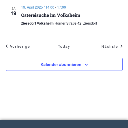
19. April 2025 / 14:00
-
17:00
SA
19
Ostereisuche im Volksheim
Ziersdorf Volksheim
Horner Straße 42, Ziersdorf
Veranstaltungen
Vera
Vorherige
Today
Nächste
Kalender abonnieren