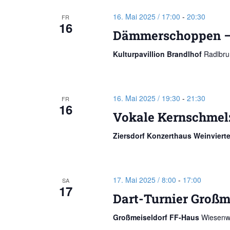
16. Mai 2025 / 17:00
-
20:30
FR
16
Dämmerschoppen –
Kulturpavillion Brandlhof
Radlbru
16. Mai 2025 / 19:30
-
21:30
FR
16
Vokale Kernschmel
Ziersdorf Konzerthaus Weinviert
17. Mai 2025 / 8:00
-
17:00
SA
17
Dart-Turnier Großm
Großmeiseldorf FF-Haus
Wiesenwe