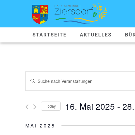
STARTSEITE
AKTUELLES
BÜ
VERANSTALTUNGEN
Geben
Sie
SUCHE
Das
Schlüsselwort.
Suche
UND
nach
16. Mai 2025
 - 
28.
Veranstaltungen
Today
ANSICHTEN,
Schlüsselwort.
Datum
wählen.
NAVIGATION
MAI 2025