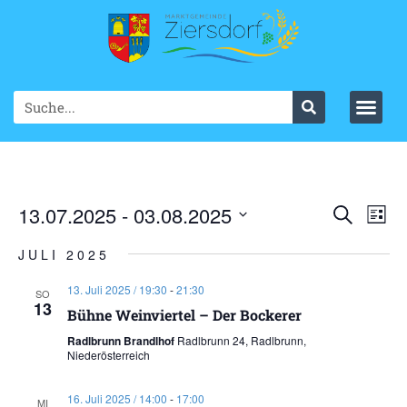
Ve
13.07.2025
 - 
03.08.2025
VER
Suche
List
Datum
An
SUC
wählen.
JULI 2025
Na
UND
13. Juli 2025 / 19:30
-
21:30
SO
13
ANS
Bühne Weinviertel – Der Bockerer
Radlbrunn Brandlhof
Radlbrunn 24, Radlbrunn,
NAV
Niederösterreich
16. Juli 2025 / 14:00
-
17:00
MI