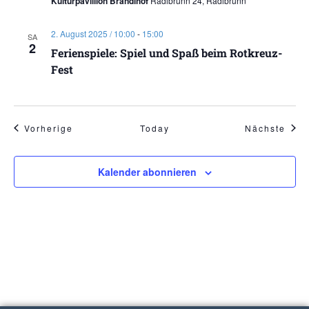
Kulturpavillion Brandlhof
Radlbrunn 24, Radlbrunn
2. August 2025 / 10:00
-
15:00
SA
2
Ferienspiele: Spiel und Spaß beim Rotkreuz-
Fest
Veranstaltungen
Vera
Vorherige
Today
Nächste
Kalender abonnieren